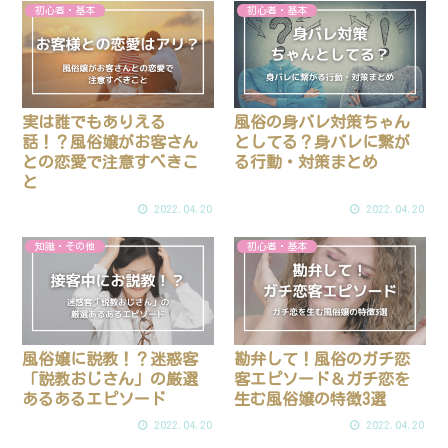
初心者・基本
初心者・基本
実は誰でもありえる
風俗の身バレ対策ちゃん
話！？風俗嬢がお客さん
としてる？身バレに繋が
との恋愛で注意すべきこ
る行動・対策まとめ
と
2022.04.20
2022.04.20
知識・その他
初心者・基本
風俗嬢に説教！？迷惑客
勘弁して！風俗のガチ恋
「説教おじさん」の厳選
客エピソード＆ガチ恋を
あるあるエピソード
生む風俗嬢の特徴3選
2022.04.20
2022.04.20