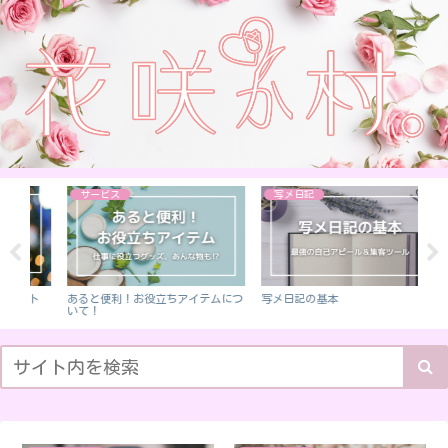
サービス
写メ日記
ト
あると便利！お役立ちアイテムにつ
写メ日記の基本
日記
いて！