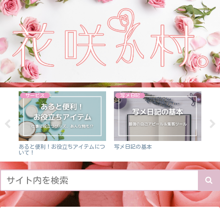
サービス
写メ日記
ト
あると便利！お役立ちアイテムにつ
写メ日記の基本
日記
いて！