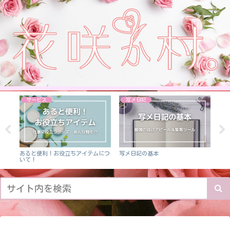
サービス
写メ日記
ト
あると便利！お役立ちアイテムにつ
写メ日記の基本
日記
いて！