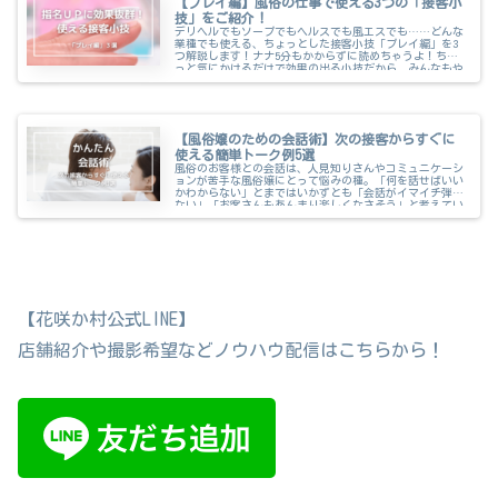
【プレイ編】風俗の仕事で使える3つの「接客小
技」をご紹介！
デリヘルでもソープでもヘルスでも風エスでも……どんな
業種でも使える、ちょっとした接客小技「プレイ編」を3
つ解説します！ナナ5分もかからずに読めちゃうよ！ちょ
っと気にかけるだけで効果の出る小技だから、みんなもや
ってみてね♡...
【風俗嬢のための会話術】次の接客からすぐに
使える簡単トーク例5選
風俗のお客様との会話は、人見知りさんやコミュニケーシ
ョンが苦手な風俗嬢にとって悩みの種。「何を話せばいい
かわからない」とまではいかずとも「会話がイマイチ弾ま
ない」「お客さんもあんまり楽しくなさそう」と考えてい
る人も多いのではないで...
【花咲か村公式LINE】
店舗紹介や撮影希望などノウハウ配信はこちらから！