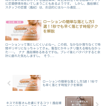
に恋愛感情を抱いてしまうこともあるようです。 しかし、風俗嬢と
スタッフの恋愛（風紀）は、お店的にはルール違反...
ローションの簡単な落とし方3
初心者・基本
選！1秒でも早く落とす時短テク
を解説
ローションって落としにくいよねー。この前、なかなか落ちなくて時
間ギリギリになっちゃってさぁ。髪型とかキッチリ整える暇もなかっ
た……。 ナナ 風俗嬢あるあるですね。プレイ後にバタバタすると余
計に疲れた気もしますし。 そう...
ローションの簡単な落とし方3選！1秒で
も早く落とす時短テクを解説
キスでお客さんを虜にするコツ！風俗嬢