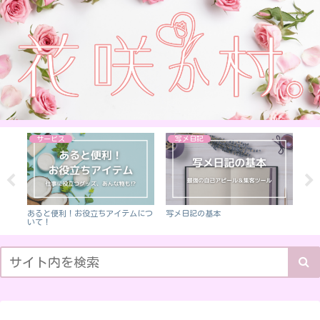
サービス
写メ日記
ト
あると便利！お役立ちアイテムにつ
写メ日記の基本
日記
いて！