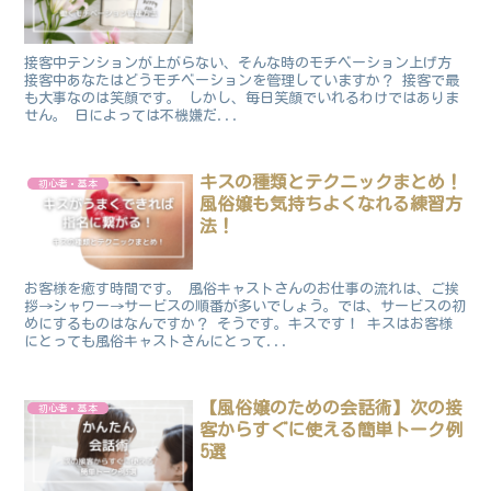
接客中テンションが上がらない、そんな時のモチベーション上げ方
接客中あなたはどうモチベーションを管理していますか？ 接客で最
も大事なのは笑顔です。 しかし、毎日笑顔でいれるわけではありま
せん。 日によっては不機嫌だ...
キスの種類とテクニックまとめ！
初心者・基本
風俗嬢も気持ちよくなれる練習方
法！
お客様を癒す時間です。 風俗キャストさんのお仕事の流れは、ご挨
拶→シャワー→サービスの順番が多いでしょう。では、サービスの初
めにするものはなんですか？ そうです。キスです！ キスはお客様
にとっても風俗キャストさんにとって...
【風俗嬢のための会話術】次の接
初心者・基本
客からすぐに使える簡単トーク例
5選