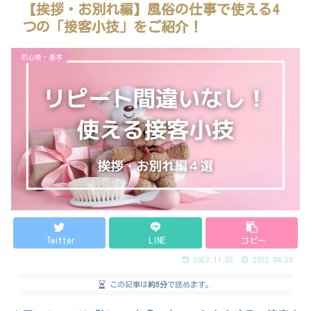
【挨拶・お別れ編】風俗の仕事で使える4
つの「接客小技」をご紹介！
初心者・基本
Twitter
LINE
コピー
2022.11.02
2022.04.26
この記事は
約5分
で読めます。