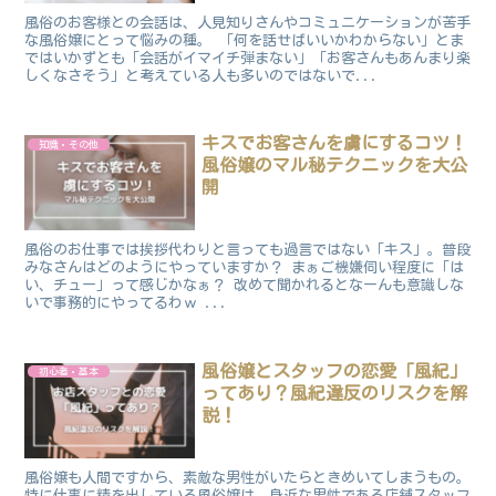
風俗のお客様との会話は、人見知りさんやコミュニケーションが苦手
な風俗嬢にとって悩みの種。 「何を話せばいいかわからない」とま
ではいかずとも「会話がイマイチ弾まない」「お客さんもあんまり楽
しくなさそう」と考えている人も多いのではないで...
キスでお客さんを虜にするコツ！
知識・その他
風俗嬢のマル秘テクニックを大公
開
風俗のお仕事では挨拶代わりと言っても過言ではない「キス」。普段
みなさんはどのようにやっていますか？ まぁご機嫌伺い程度に「は
い、チュー」って感じかなぁ？ 改めて聞かれるとなーんも意識しな
いで事務的にやってるわｗ ...
風俗嬢とスタッフの恋愛「風紀」
初心者・基本
ってあり？風紀違反のリスクを解
説！
風俗嬢も人間ですから、素敵な男性がいたらときめいてしまうもの。
特に仕事に精を出している風俗嬢は、身近な男性である店舗スタッフ