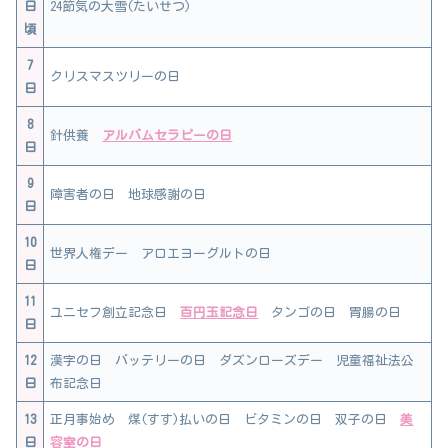
日
24節気の大雪(たいせつ)
頃
7
クリスマスツリーの日
日
8
針供養
アルバムセラピーの日
日
9
障害者の日 地球感謝の日
日
10
世界人権デー アロエヨーグルトの日
日
11
ユニセフ創立記念日
百円玉記念日
タンゴの日 胃腸の日
日
12
漢字の日 バッテリーの日 ダズンローズデー 児童福祉法公
日
布記念日
13
正月事始め 煤(すす)払いの日 ビタミンの日 双子の日
美
日
容室の日