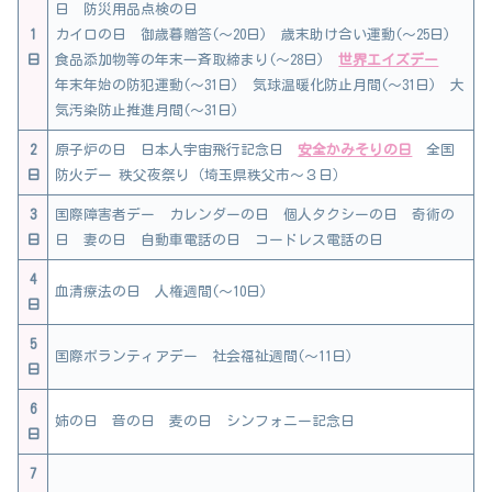
日 防災用品点検の日
1
カイロの日 御歳暮贈答(～20日) 歳末助け合い運動(～25日)
日
食品添加物等の年末一斉取締まり(～28日)
世界エイズデー
年末年始の防犯運動(～31日) 気球温暖化防止月間(～31日) 大
気汚染防止推進月間(～31日)
2
原子炉の日 日本人宇宙飛行記念日
安全かみそりの日
全国
日
防火デー 秩父夜祭り（埼玉県秩父市～３日）
3
国際障害者デー カレンダーの日 個人タクシーの日 奇術の
日
日 妻の日 自動車電話の日 コードレス電話の日
4
血清療法の日 人権週間(～10日)
日
5
国際ボランティアデー 社会福祉週間(～11日)
日
6
姉の日 音の日 麦の日 シンフォニー記念日
日
7