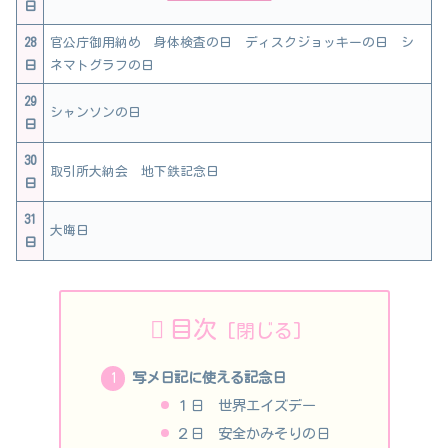
日
28
官公庁御用納め 身体検査の日 ディスクジョッキーの日 シ
日
ネマトグラフの日
29
シャンソンの日
日
30
取引所大納会 地下鉄記念日
日
31
大晦日
日
目次
写メ日記に使える記念日
１日 世界エイズデー
２日 安全かみそりの日