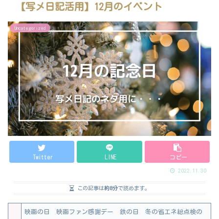
【写メ日記活用】12月のイベント
Uncategorized
Twitter
LINE
コピー
2022.11.30
この記事は
約8分
で読めます。
映画の日 映画ファン感謝デー 鉄の日 冬の省エネ総点検の