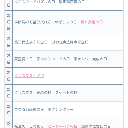
クロスワードパズルの日 遠距離恋愛の日
日
22
日
24節気の冬至(とうじ) かぼちゃの日
働く女性の日
頃
22
改正民法公布記念日 労働組合法制定記念日
日
23
天皇誕生日 テレホンカードの日 東京タワー完成の日
日
24
クリスマス・イヴ
日
25
クリスマス 昭和の日 スケートの日
日
26
プロ野球誕生の日 ボクシングデー
日
27
松迎え しめ飾り
ピーターパンの日
浅草仲見世記念日