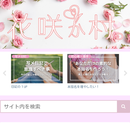
初心者・基本
初心者・基本
デリケートゾーンの臭いケアは風俗
本指名を掴む5つの柱
親密
嬢の常識！専用石鹼を使って洗おう