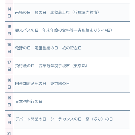
14
南極の日 麺の日 赤穂義士祭（兵庫県赤穂市）
日
15
観光バスの日 年末年始の食料等一斉取締まり(～14日)
日
16
電話の日 電話創業の日 紙の記念日
日
17
飛行機の日 浅草観音羽子板市（東京都）
日
18
国連加盟承認の日 東京駅の日
日
19
日本初旅行の日
日
20
デパート開業の日 シーラカンスの日 鰤（ぶり）の日
日
21